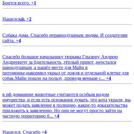
Боится всего.
+
1
Нашелся🙏
+
2
Собака дома. Спасибо неравнодушным людям. И создателям
сайта.
+
4
Спасибо большое начальнику тюрьмы Глызину Андрею
Андреевичу за бдительность ,тёплый приют ,неостался
равнодушным ,а нашёл место для Майи в
питомнике,накормил,укрыл от дождя и отдельной клетке для
собак.Майи пошло на пользу ,проведя меньше с...
+
4
в рф домашние животные считаются особым видом
имущества, и если есть основания думать, что кота украли, вы
может подать заявление в полицию, какие-то доказательства
приложить к заявлению. Но они не могут просто зайти на
частную территорию б...
+
4
Нашелся. Спасибо
+
4