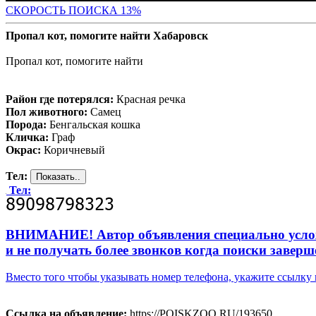
СК
ОРОСТЬ ПОИСКА 13%
Пропал кот, помогите найти Хабаровск
Пропал кот, помогите найти
Район где потерялся:
Красная речка
Пол животного:
Самец
Порода:
Бенгальская кошка
Кличка:
Граф
Окрас:
Коричневый
Тел:
Тел:
ВНИМАНИЕ! Автор объявления специально усложни
и не получать более звонков когда поиски заверш
Вместо того чтобы указывать номер телефона, укажите ссылк
Ссылка на объявление:
https://POISKZOO.RU/193650