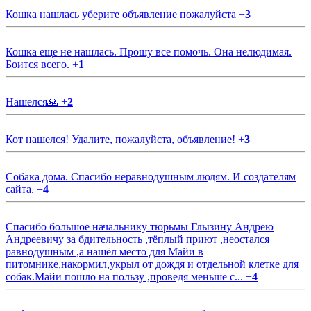
Кошка нашлась уберите объявление пожалуйста
+
3
Кошка еще не нашлась. Прошу все помочь. Она нелюдимая.
Боится всего.
+
1
Нашелся🙏
+
2
Кот нашелся! Удалите, пожалуйста, объявление!
+
3
Собака дома. Спасибо неравнодушным людям. И создателям
сайта.
+
4
Спасибо большое начальнику тюрьмы Глызину Андрею
Андреевичу за бдительность ,тёплый приют ,неостался
равнодушным ,а нашёл место для Майи в
питомнике,накормил,укрыл от дождя и отдельной клетке для
собак.Майи пошло на пользу ,проведя меньше с...
+
4