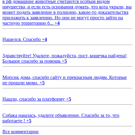
в рф домашние животные считаются особым видом
имущества, и если есть основания думать, что кота украли, вы
может подать заявление в полицию, какие-то доказательства
приложить к заявлению. Но они не могут просто зайти на
частную территорию б...
+
4
Нашелся. Спасибо
+
4
Здравствуйте! Удалите, пожалуйста, пост, кошечка найдена!
Большое спасибо за помощь
+
5
Мопсик дома, спасибо сайту и прекрасным людям. Которые
не прошли мимо.
+
5
Нашли, спасибо за платформу
+
5
Собака нашлась, удалите объявление. Спасибо за то, что
работаете !
+
5
Все комментарии