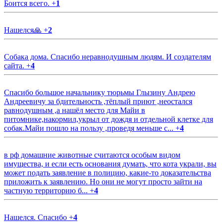
Боится всего.
+
1
Нашелся🙏
+
2
Собака дома. Спасибо неравнодушным людям. И создателям
сайта.
+
4
Спасибо большое начальнику тюрьмы Глызину Андрею
Андреевичу за бдительность ,тёплый приют ,неостался
равнодушным ,а нашёл место для Майи в
питомнике,накормил,укрыл от дождя и отдельной клетке для
собак.Майи пошло на пользу ,проведя меньше с...
+
4
в рф домашние животные считаются особым видом
имущества, и если есть основания думать, что кота украли, вы
может подать заявление в полицию, какие-то доказательства
приложить к заявлению. Но они не могут просто зайти на
частную территорию б...
+
4
Нашелся. Спасибо
+
4