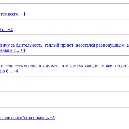
тся всего.
+
1
йта.
+
4
чу за бдительность ,тёплый приют ,неостался равнодушным ,а
еньше с...
+
4
если есть основания думать, что кота украли, вы может подать
ию б...
+
4
ольшое спасибо за помощь
+
5