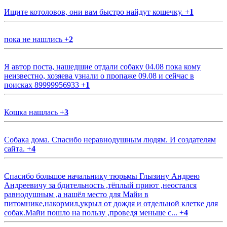
Ищите котоловов, они вам быстро найдут кошечку.
+
1
пока не нашлись
+
2
Я автор поста, нашедшие отдали собаку 04.08 пока кому
неизвестно, хозяева узнали о пропаже 09.08 и сейчас в
поисках 89999956933
+
1
Кошка нашлась
+
3
Собака дома. Спасибо неравнодушным людям. И создателям
сайта.
+
4
Спасибо большое начальнику тюрьмы Глызину Андрею
Андреевичу за бдительность ,тёплый приют ,неостался
равнодушным ,а нашёл место для Майи в
питомнике,накормил,укрыл от дождя и отдельной клетке для
собак.Майи пошло на пользу ,проведя меньше с...
+
4