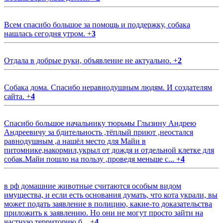
Всем спасибо большое за помощь и поддержку, собака
нашлась сегодня утром.
+
3
Отдала в добрые руки, объявление не актуально.
+
2
Собака дома. Спасибо неравнодушным людям. И создателям
сайта.
+
4
Спасибо большое начальнику тюрьмы Глызину Андрею
Андреевичу за бдительность ,тёплый приют ,неостался
равнодушным ,а нашёл место для Майи в
питомнике,накормил,укрыл от дождя и отдельной клетке для
собак.Майи пошло на пользу ,проведя меньше с...
+
4
в рф домашние животные считаются особым видом
имущества, и если есть основания думать, что кота украли, вы
может подать заявление в полицию, какие-то доказательства
приложить к заявлению. Но они не могут просто зайти на
частную территорию б...
+
4