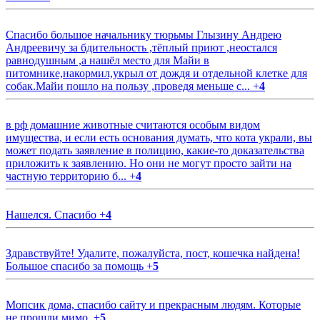
Спасибо большое начальнику тюрьмы Глызину Андрею
Андреевичу за бдительность ,тёплый приют ,неостался
равнодушным ,а нашёл место для Майи в
питомнике,накормил,укрыл от дождя и отдельной клетке для
собак.Майи пошло на пользу ,проведя меньше с...
+
4
в рф домашние животные считаются особым видом
имущества, и если есть основания думать, что кота украли, вы
может подать заявление в полицию, какие-то доказательства
приложить к заявлению. Но они не могут просто зайти на
частную территорию б...
+
4
Нашелся. Спасибо
+
4
Здравствуйте! Удалите, пожалуйста, пост, кошечка найдена!
Большое спасибо за помощь
+
5
Мопсик дома, спасибо сайту и прекрасным людям. Которые
не прошли мимо.
+
5