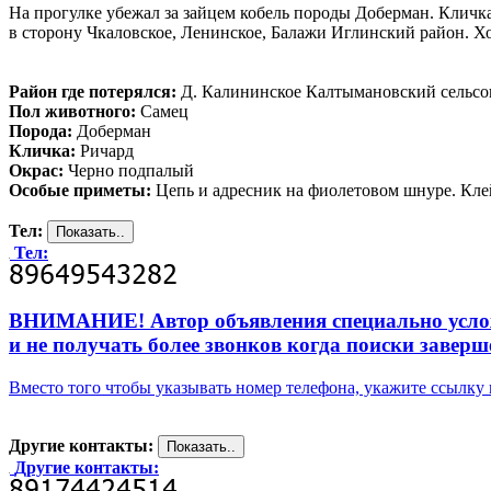
На прогулке убежал за зайцем кобель породы Доберман. Кличка
в сторону Чкаловское, Ленинское, Балажи Иглинский район. Хо
Район где потерялся:
Д. Калининское Калтымановский сельсо
Пол животного:
Самец
Порода:
Доберман
Кличка:
Ричард
Окрас:
Черно подпалый
Особые приметы:
Цепь и адресник на фиолетовом шнуре. Кле
Тел:
Тел:
ВНИМАНИЕ! Автор объявления специально усложни
и не получать более звонков когда поиски заверш
Вместо того чтобы указывать номер телефона, укажите ссылк
Другие контакты:
Другие контакты: