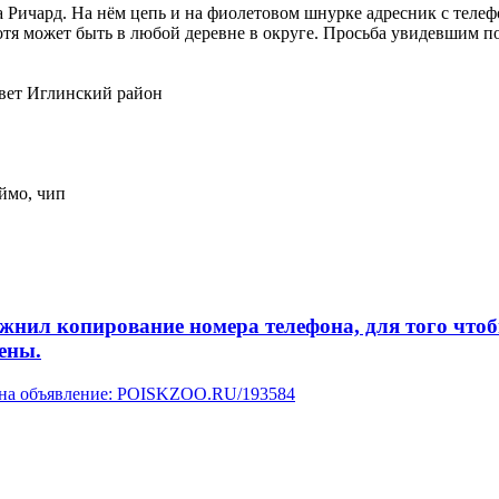
 Ричард. На нём цепь и на фиолетовом шнурке адресник с телеф
тя может быть в любой деревне в округе. Просьба увидевшим по
вет Иглинский район
ймо, чип
л копирование номера телефона, для того чтобы 
ены.
у на объявление: POISKZOO.RU/193584