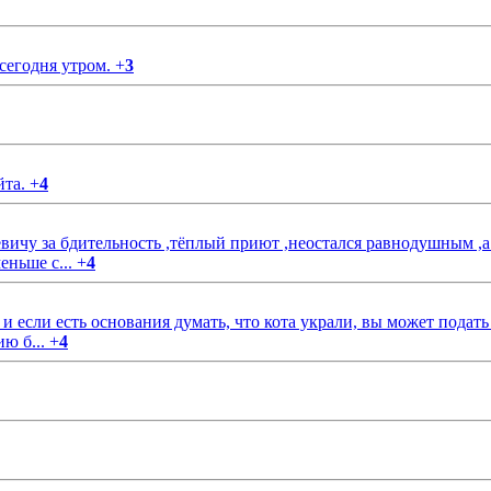
 сегодня утром.
+
3
йта.
+
4
чу за бдительность ,тёплый приют ,неостался равнодушным ,а
еньше с...
+
4
если есть основания думать, что кота украли, вы может подать
ию б...
+
4