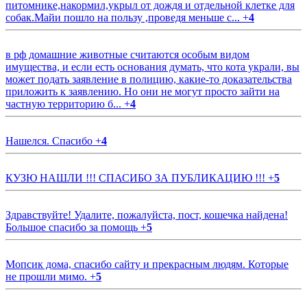
питомнике,накормил,укрыл от дождя и отдельной клетке для
собак.Майи пошло на пользу ,проведя меньше с...
+
4
в рф домашние животные считаются особым видом
имущества, и если есть основания думать, что кота украли, вы
может подать заявление в полицию, какие-то доказательства
приложить к заявлению. Но они не могут просто зайти на
частную территорию б...
+
4
Нашелся. Спасибо
+
4
КУЗЮ НАШЛИ !!! СПАСИБО ЗА ПУБЛИКАЦИЮ !!!
+
5
Здравствуйте! Удалите, пожалуйста, пост, кошечка найдена!
Большое спасибо за помощь
+
5
Мопсик дома, спасибо сайту и прекрасным людям. Которые
не прошли мимо.
+
5