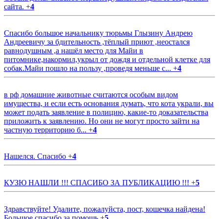
сайта.
+
4
Спасибо большое начальнику тюрьмы Глызину Андрею
Андреевичу за бдительность ,тёплый приют ,неостался
равнодушным ,а нашёл место для Майи в
питомнике,накормил,укрыл от дождя и отдельной клетке для
собак.Майи пошло на пользу ,проведя меньше с...
+
4
в рф домашние животные считаются особым видом
имущества, и если есть основания думать, что кота украли, вы
может подать заявление в полицию, какие-то доказательства
приложить к заявлению. Но они не могут просто зайти на
частную территорию б...
+
4
Нашелся. Спасибо
+
4
КУЗЮ НАШЛИ !!! СПАСИБО ЗА ПУБЛИКАЦИЮ !!!
+
5
Здравствуйте! Удалите, пожалуйста, пост, кошечка найдена!
Большое спасибо за помощь
+
5