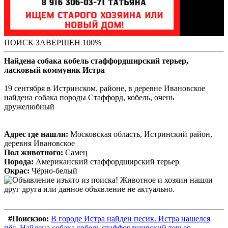
ПОИСК ЗАВЕРШЕН 100%
Найдена собака кобель стаффордширский терьер,
ласковый коммуник Истра
19 сентября в Истринском. районе, в деревне Ивановское
найдена собака породы Стаффорд, кобель, очень
дружелюбный
Адрес где нашли:
Московская область, Истринский район,
деревня Ивановское
Пол животного:
Самец
Порода:
Американский стаффордширский терьер
Окрас:
Чёрно-белый
#Поискзоо:
В городе Истра найден песик. Истра нашелся
пёс. Найдена собака кобель стаффордширский терьер,