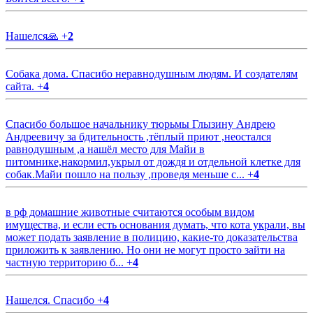
Нашелся🙏
+
2
Собака дома. Спасибо неравнодушным людям. И создателям
сайта.
+
4
Спасибо большое начальнику тюрьмы Глызину Андрею
Андреевичу за бдительность ,тёплый приют ,неостался
равнодушным ,а нашёл место для Майи в
питомнике,накормил,укрыл от дождя и отдельной клетке для
собак.Майи пошло на пользу ,проведя меньше с...
+
4
в рф домашние животные считаются особым видом
имущества, и если есть основания думать, что кота украли, вы
может подать заявление в полицию, какие-то доказательства
приложить к заявлению. Но они не могут просто зайти на
частную территорию б...
+
4
Нашелся. Спасибо
+
4