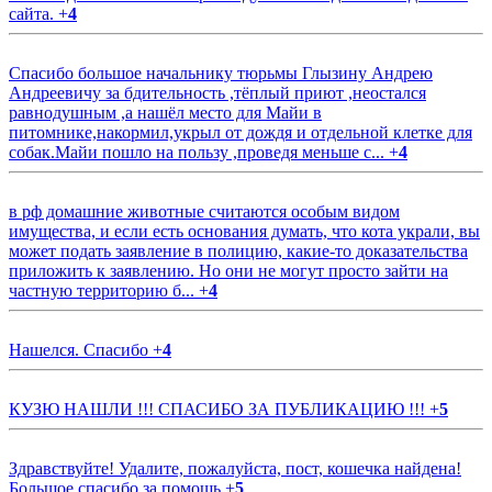
сайта.
+
4
Спасибо большое начальнику тюрьмы Глызину Андрею
Андреевичу за бдительность ,тёплый приют ,неостался
равнодушным ,а нашёл место для Майи в
питомнике,накормил,укрыл от дождя и отдельной клетке для
собак.Майи пошло на пользу ,проведя меньше с...
+
4
в рф домашние животные считаются особым видом
имущества, и если есть основания думать, что кота украли, вы
может подать заявление в полицию, какие-то доказательства
приложить к заявлению. Но они не могут просто зайти на
частную территорию б...
+
4
Нашелся. Спасибо
+
4
КУЗЮ НАШЛИ !!! СПАСИБО ЗА ПУБЛИКАЦИЮ !!!
+
5
Здравствуйте! Удалите, пожалуйста, пост, кошечка найдена!
Большое спасибо за помощь
+
5