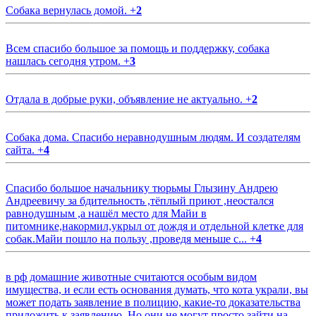
Собака вернулась домой.
+
2
Всем спасибо большое за помощь и поддержку, собака
нашлась сегодня утром.
+
3
Отдала в добрые руки, объявление не актуально.
+
2
Собака дома. Спасибо неравнодушным людям. И создателям
сайта.
+
4
Спасибо большое начальнику тюрьмы Глызину Андрею
Андреевичу за бдительность ,тёплый приют ,неостался
равнодушным ,а нашёл место для Майи в
питомнике,накормил,укрыл от дождя и отдельной клетке для
собак.Майи пошло на пользу ,проведя меньше с...
+
4
в рф домашние животные считаются особым видом
имущества, и если есть основания думать, что кота украли, вы
может подать заявление в полицию, какие-то доказательства
приложить к заявлению. Но они не могут просто зайти на