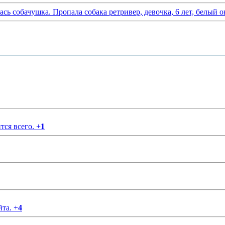
ась собачушка. Пропала собака ретривер, девочка, 6 лет, белый о
тся всего.
+
1
йта.
+
4