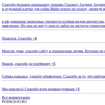
Спасибо большое начальнику тюрьмы Глызину Андрею Андрееви
и отдельной клетке для собак.Майи пошло на пользу ,проведя м
в рф домашние животные считаются особым видом имущества, и 
заявлению. Но они не могут просто зайти на частную территор
Нашелся. Спасибо
+
4
Мопсик дома, спасибо сайту и прекрасным людям. Которые не
Нашли, спасибо за платформу
+
5
Собака нашлась, удалите объявление. Спасибо за то, что работа
Мы нашлись! Спасибо всем неравнодушным
+
5
Все комментарии
POISKZOO.RU