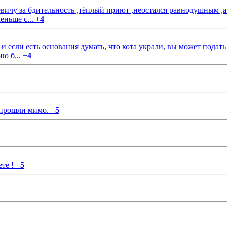
чу за бдительность ,тёплый приют ,неостался равнодушным ,а
еньше с...
+
4
если есть основания думать, что кота украли, вы может подать
ию б...
+
4
 прошли мимо.
+
5
ете !
+
5