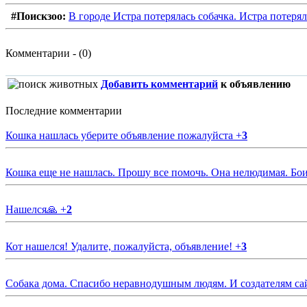
#Поискзоо:
В городе Истра потерялась собачка. Истра потерял
Комментарии - (0)
Добавить комментарий
к объявлению
Последние комментарии
Кошка нашлась уберите объявление пожалуйста
+
3
Кошка еще не нашлась. Прошу все помочь. Она нелюдимая. Бои
Нашелся🙏
+
2
Кот нашелся! Удалите, пожалуйста, объявление!
+
3
Собака дома. Спасибо неравнодушным людям. И создателям са