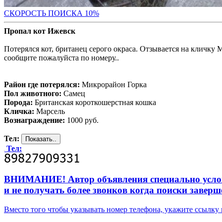
С
КОРОСТЬ ПОИСКА 10%
Пропал кот Ижевск
Потерялся кот, британец серого окраса. Отзывается на кличку М
сообщите пожалуйста по номеру..
Район где потерялся:
Микрорайон Горка
Пол животного:
Самец
Порода:
Британская короткошерстная кошка
Кличка:
Марсель
Вознаграждение:
1000 руб.
Тел:
Тел:
ВНИМАНИЕ! Автор объявления специально усложни
и не получать более звонков когда поиски заверш
Вместо того чтобы указывать номер телефона, укажите ссылк