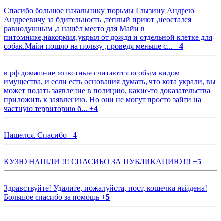
Спасибо большое начальнику тюрьмы Глызину Андрею
Андреевичу за бдительность ,тёплый приют ,неостался
равнодушным ,а нашёл место для Майи в
питомнике,накормил,укрыл от дождя и отдельной клетке для
собак.Майи пошло на пользу ,проведя меньше с...
+
4
в рф домашние животные считаются особым видом
имущества, и если есть основания думать, что кота украли, вы
может подать заявление в полицию, какие-то доказательства
приложить к заявлению. Но они не могут просто зайти на
частную территорию б...
+
4
Нашелся. Спасибо
+
4
КУЗЮ НАШЛИ !!! СПАСИБО ЗА ПУБЛИКАЦИЮ !!!
+
5
Здравствуйте! Удалите, пожалуйста, пост, кошечка найдена!
Большое спасибо за помощь
+
5