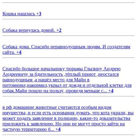
Кошка нашлась
+
3
Собака вернулась домой.
+
2
Собака дома. Спасибо неравнодушным людям. И создателям
сайта.
+
4
Спасибо большое начальнику тюрьмы Глызину Андрею
Андреевичу за бдительность ,тёплый приют ,неостался
равнодушным ,а нашёл место для Майи в
питомнике,накормил,укрыл от дождя и отдельной клетке для
собак.Майи пошло на пользу ,проведя меньше с...
+
4
в рф домашние животные считаются особым видом
имущества, и если есть основания думать, что кота украли, вы
может подать заявление в полицию, какие-то доказательства
приложить к заявлению. Но они не могут просто зайти на
частную территорию б...
+
4