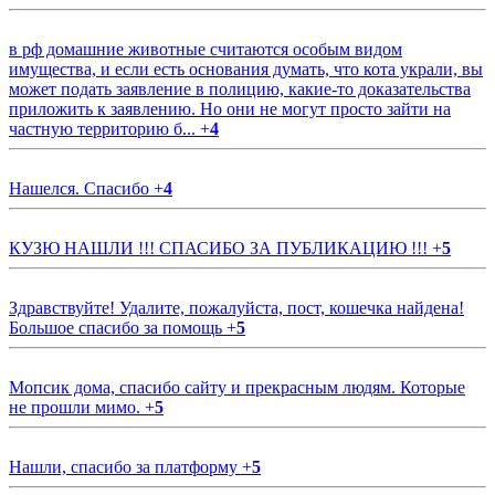
в рф домашние животные считаются особым видом
имущества, и если есть основания думать, что кота украли, вы
может подать заявление в полицию, какие-то доказательства
приложить к заявлению. Но они не могут просто зайти на
частную территорию б...
+
4
Нашелся. Спасибо
+
4
КУЗЮ НАШЛИ !!! СПАСИБО ЗА ПУБЛИКАЦИЮ !!!
+
5
Здравствуйте! Удалите, пожалуйста, пост, кошечка найдена!
Большое спасибо за помощь
+
5
Мопсик дома, спасибо сайту и прекрасным людям. Которые
не прошли мимо.
+
5
Нашли, спасибо за платформу
+
5