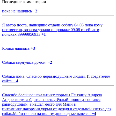
Последние комментарии
пока не нашлись
+
2
Я автор поста, нашедшие отдали собаку 04.08 пока кому
неизвестно, хозяева узнали о пропаже 09.08 и сейчас в
поисках 89999956933
+
1
Кошка нашлась
+
3
Собака вернулась домой.
+
2
Собака дома. Спасибо неравнодушным людям. И создателям
сайта.
+
4
Спасибо большое начальнику тюрьмы Глызину Андрею
Андреевичу за бдительность ,тёплый приют ,неостался
равнодушным ,а нашёл место для Майи в
питомнике,накормил,укрыл от дождя и отдельной клетке для
собак.Майи пошло на пользу ,проведя меньше с...
+
4