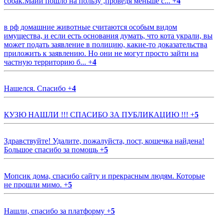
собак.Майи пошло на пользу ,проведя меньше с...
+
4
в рф домашние животные считаются особым видом
имущества, и если есть основания думать, что кота украли, вы
может подать заявление в полицию, какие-то доказательства
приложить к заявлению. Но они не могут просто зайти на
частную территорию б...
+
4
Нашелся. Спасибо
+
4
КУЗЮ НАШЛИ !!! СПАСИБО ЗА ПУБЛИКАЦИЮ !!!
+
5
Здравствуйте! Удалите, пожалуйста, пост, кошечка найдена!
Большое спасибо за помощь
+
5
Мопсик дома, спасибо сайту и прекрасным людям. Которые
не прошли мимо.
+
5
Нашли, спасибо за платформу
+
5