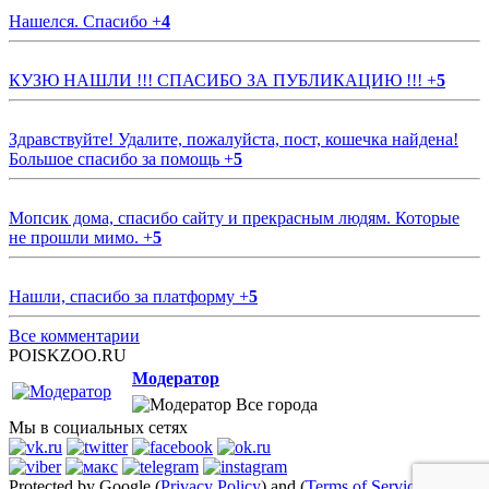
Нашелся. Спасибо
+
4
КУЗЮ НАШЛИ !!! СПАСИБО ЗА ПУБЛИКАЦИЮ !!!
+
5
Здравствуйте! Удалите, пожалуйста, пост, кошечка найдена!
Большое спасибо за помощь
+
5
Мопсик дома, спасибо сайту и прекрасным людям. Которые
не прошли мимо.
+
5
Нашли, спасибо за платформу
+
5
Все комментарии
POISKZOO.RU
Модератор
Все города
Мы в социальных сетях
Protected by Google (
Privacy Policy
) and (
Terms of Service
)