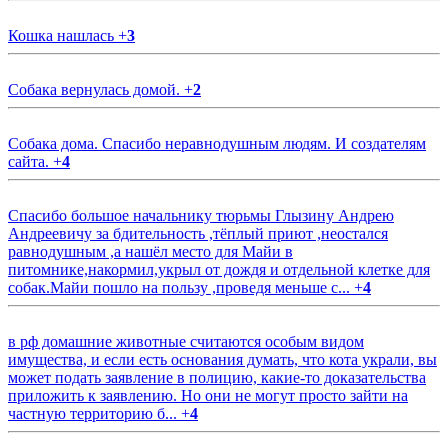
Кошка нашлась
+
3
Собака вернулась домой.
+
2
Собака дома. Спасибо неравнодушным людям. И создателям
сайта.
+
4
Спасибо большое начальнику тюрьмы Глызину Андрею
Андреевичу за бдительность ,тёплый приют ,неостался
равнодушным ,а нашёл место для Майи в
питомнике,накормил,укрыл от дождя и отдельной клетке для
собак.Майи пошло на пользу ,проведя меньше с...
+
4
в рф домашние животные считаются особым видом
имущества, и если есть основания думать, что кота украли, вы
может подать заявление в полицию, какие-то доказательства
приложить к заявлению. Но они не могут просто зайти на
частную территорию б...
+
4