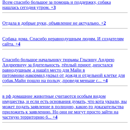
Всем спасибо большое за помощь и поддержку, собака
нашлась сегодня утром.
+
3
Отдала в добрые руки, объявление не актуально.
+
2
Собака дома. Спасибо неравнодушным людям. И создателям
сайта.
+
4
Спасибо большое начальнику тюрьмы Глызину Андрею
Андреевичу за бдительность ,тёплый приют ,неостался
равнодушным ,а нашёл место для Майи в
питомнике,накормил,укрыл от дождя и отдельной клетке для
собак.Майи пошло на пользу ,проведя меньше с...
+
4
в рф домашние животные считаются особым видом
имущества, и если есть основания думать, что кота украли, вы
может подать заявление в полицию, какие-то доказательства
приложить к заявлению. Но они не могут просто зайти на
частную территорию б...
+
4