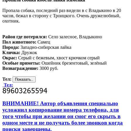
Пропала собака, последний раз видели в с Владыкино в 20
часов, бежал в сторону с Троицкого. Очень дружелюбный,
охотник.
Район где потерялся:
Село залесное, Владыкино
Пол животного:
Самец
Порода:
Западно-сибирская лайка
Кличка:
Дружок
Окрас:
Серый с бежевым, хвост крючком серый
Особые приметы:
Ошейник брезентовый, зелёный
Вознаграждение:
3000 руб.
Тел:
Тел:
ВНИМАНИЕ! Автор объявления специально
усложнил копирование номера телефона, для
того чтобы при желании он смог его скрыть в
одном месте и не получать более звонков когда
поиски завершены.