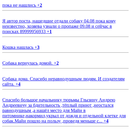
пока не нашлись
+
2
Я автор поста, нашедшие отдали собаку 04.08 пока кому
неизвестно, хозяева узнали о пропаже 09.08 и сейчас в
поисках 89999956933
+
1
Кошка нашлась
+
3
Собака вернулась домой.
+
2
Собака дома. Спасибо неравнодушным людям. И создателям
сайта.
+
4
Спасибо большое начальнику тюрьмы Глызину Андрею
Андреевичу за бдительность ,тёплый приют ,неостался
равнодушным ,а нашёл место для Майи в
питомнике,накормил,укрыл от дождя и отдельной клетке для
собак.Майи пошло на пользу ,проведя меньше с...
+
4