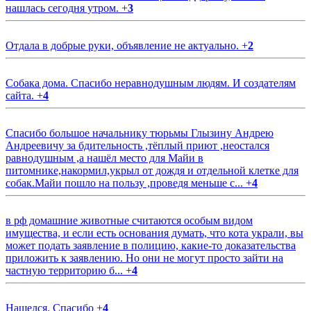
нашлась сегодня утром.
+
3
Отдала в добрые руки, объявление не актуально.
+
2
Собака дома. Спасибо неравнодушным людям. И создателям
сайта.
+
4
Спасибо большое начальнику тюрьмы Глызину Андрею
Андреевичу за бдительность ,тёплый приют ,неостался
равнодушным ,а нашёл место для Майи в
питомнике,накормил,укрыл от дождя и отдельной клетке для
собак.Майи пошло на пользу ,проведя меньше с...
+
4
в рф домашние животные считаются особым видом
имущества, и если есть основания думать, что кота украли, вы
может подать заявление в полицию, какие-то доказательства
приложить к заявлению. Но они не могут просто зайти на
частную территорию б...
+
4
Нашелся. Спасибо
+
4