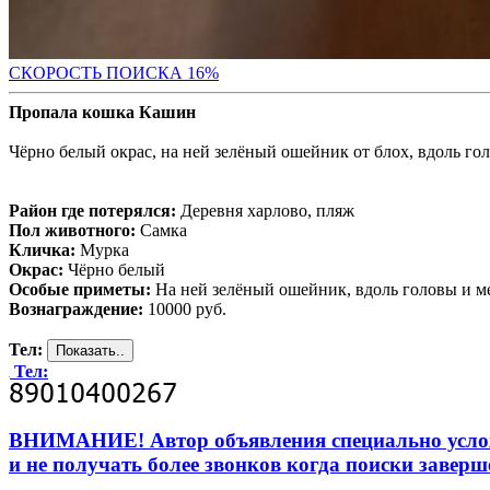
СКО
РОСТЬ ПОИСКА 16%
Пропала кошка Кашин
Чёрно белый окрас, на ней зелёный ошейник от блох, вдоль гол
Район где потерялся:
Деревня харлово, пляж
Пол животного:
Самка
Кличка:
Мурка
Окрас:
Чёрно белый
Особые приметы:
На ней зелёный ошейник, вдоль головы и ме
Вознаграждение:
10000 руб.
Тел:
Тел:
ВНИМАНИЕ! Автор объявления специально усложни
и не получать более звонков когда поиски заверш