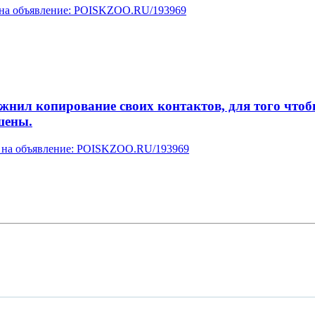
у на объявление: POISKZOO.RU/193969
л копирование своих контактов, для того чтобы 
шены.
ку на объявление: POISKZOO.RU/193969