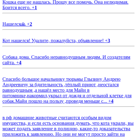
Кошка еще не нашлась. Прошу все помочь. Она нелюдимая.
Боится всего.
+
1
Нашелся🙏
+
2
Кот нашелся! Удалите, пожалуйста, объявление!
+
3
Собака дома. Спасибо неравнодушным людям. И создателям
сайта.
+
4
Спасибо большое начальнику тюрьмы Глызину Андрею
Андреевичу за бдительность ,тёплый приют ,неостался
равнодушным ,а нашёл место для Майи в
питомнике,накормил,укрыл от дождя и отдельной клетке для
собак.Майи пошло на пользу ,проведя меньше с...
+
4
в рф домашние животные считаются особым видом
имущества, и если есть основания думать, что кота украли, вы
может подать заявление в полицию, какие-то доказательства
приложить к заявлению. Но они не могут просто зайти на