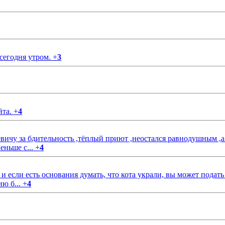
 сегодня утром.
+
3
йта.
+
4
чу за бдительность ,тёплый приют ,неостался равнодушным ,а
еньше с...
+
4
если есть основания думать, что кота украли, вы может подать
ию б...
+
4