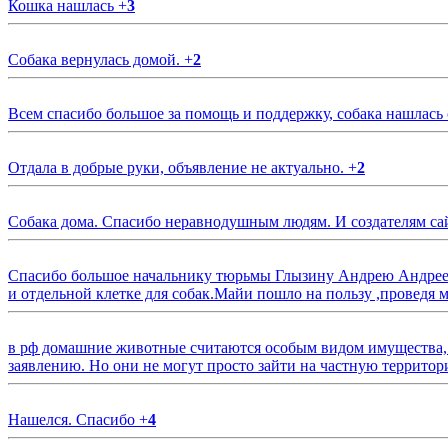
Кошка нашлась
+
3
Собака вернулась домой.
+
2
Всем спасибо большое за помощь и поддержку, собака нашлась
Отдала в добрые руки, объявление не актуально.
+
2
Собака дома. Спасибо неравнодушным людям. И создателям са
Спасибо большое начальнику тюрьмы Глызину Андрею Андрееви
и отдельной клетке для собак.Майи пошло на пользу ,проведя м
в рф домашние животные считаются особым видом имущества, и 
заявлению. Но они не могут просто зайти на частную территор
Нашелся. Спасибо
+
4