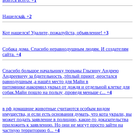
Боится всего.
+
1
Нашелся🙏
+
2
Кот нашелся! Удалите, пожалуйста, объявление!
+
3
Собака дома. Спасибо неравнодушным людям. И создателям
сайта.
+
4
Спасибо большое начальнику тюрьмы Глызину Андрею
Андреевичу за бдительность ,тёплый приют ,неостался
равнодушным ,а нашёл место для Майи в
питомнике,накормил,укрыл от дождя и отдельной клетке для
собак.Майи пошло на пользу ,проведя меньше с...
+
4
в рф домашние животные считаются особым видом
имущества, и если есть основания думать, что кота украли, вы
может подать заявление в полицию, какие-то доказательства
приложить к заявлению. Но они не могут просто зайти на
частную территорию б...
+
4