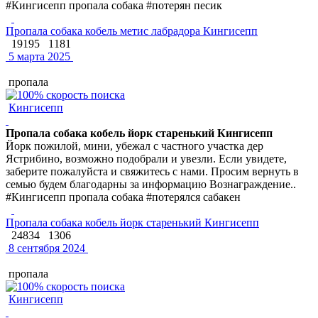
#Кингисепп пропала собака #потерян песик
Пропала собака кобель метис лабрадора Кингисепп
19195
1181
5 марта 2025
пропала
Кингисепп
Пропала собака кобель йорк старенький Кингисепп
Йорк пожилой, мини, убежал с частного участка дер
Ястрибино, возможно подобрали и увезли. Если увидете,
заберите пожалуйста и свяжитесь с нами. Просим вернуть в
семью будем благодарны за информацию Вознаграждение..
#Кингисепп пропала собака #потерялся сабакен
Пропала собака кобель йорк старенький Кингисепп
24834
1306
8 сентября 2024
пропала
Кингисепп