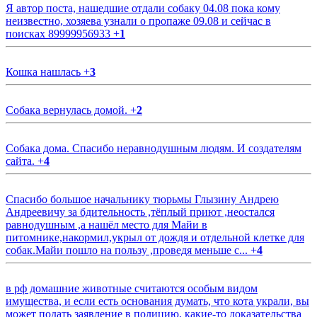
Я автор поста, нашедшие отдали собаку 04.08 пока кому
неизвестно, хозяева узнали о пропаже 09.08 и сейчас в
поисках 89999956933
+
1
Кошка нашлась
+
3
Собака вернулась домой.
+
2
Собака дома. Спасибо неравнодушным людям. И создателям
сайта.
+
4
Спасибо большое начальнику тюрьмы Глызину Андрею
Андреевичу за бдительность ,тёплый приют ,неостался
равнодушным ,а нашёл место для Майи в
питомнике,накормил,укрыл от дождя и отдельной клетке для
собак.Майи пошло на пользу ,проведя меньше с...
+
4
в рф домашние животные считаются особым видом
имущества, и если есть основания думать, что кота украли, вы
может подать заявление в полицию, какие-то доказательства