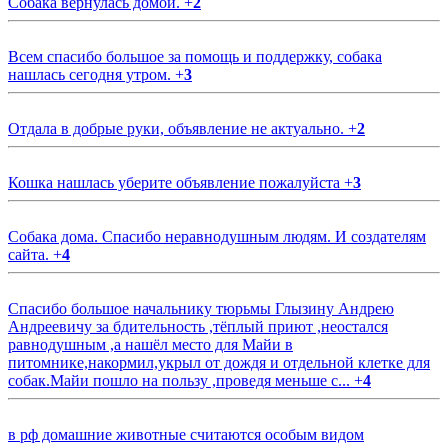
Собака вернулась домой.
+
2
Всем спасибо большое за помощь и поддержку, собака
нашлась сегодня утром.
+
3
Отдала в добрые руки, объявление не актуально.
+
2
Кошка нашлась уберите объявление пожалуйста
+
3
Собака дома. Спасибо неравнодушным людям. И создателям
сайта.
+
4
Спасибо большое начальнику тюрьмы Глызину Андрею
Андреевичу за бдительность ,тёплый приют ,неостался
равнодушным ,а нашёл место для Майи в
питомнике,накормил,укрыл от дождя и отдельной клетке для
собак.Майи пошло на пользу ,проведя меньше с...
+
4
в рф домашние животные считаются особым видом