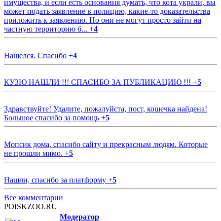
имущества, и если есть основания думать, что кота украли, вы
может подать заявление в полицию, какие-то доказательства
приложить к заявлению. Но они не могут просто зайти на
частную территорию б...
+
4
Нашелся. Спасибо
+
4
КУЗЮ НАШЛИ !!! СПАСИБО ЗА ПУБЛИКАЦИЮ !!!
+
5
Здравствуйте! Удалите, пожалуйста, пост, кошечка найдена!
Большое спасибо за помощь
+
5
Мопсик дома, спасибо сайту и прекрасным людям. Которые
не прошли мимо.
+
5
Нашли, спасибо за платформу
+
5
Все комментарии
POISKZOO.RU
Модератор