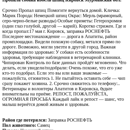
Срочно Пропал шпиц Помогите вернуться домой. Кличка:
Марик Порода: Немецкий шпиц Окрас: Мерль (мраморный,
серо-черно-белые разводы) Особые приметы: Гетерохромия
(один глаз голубой, другой — карий). Коротко стрижен. Где и
когда пропал:17 мая г. Кировск, заправка РОСНЕФТЬ
Последнее местонахождение — дорога в Апатиты, район
промплощадки. Видели похожую собаку, метался прямо по
дороге. Возможно, могли увезти в другой город. Важная
информация по здоровью: У собаки есть особенности
здоровья, требующие наблюдения в ветеренарной клиники.
Чипирован Контроль по базе данных пройдёт мгновенно. Что
делать, если увидели/подобрали: Очень похоже, что его уже
кто-то подобрал. Если это вы или ваши знакомые —
пожалуйста, отзовитесь 1. Не пытайтесь оставить себе — чип
сразу покажет хозяина. 2. Срочно свяжитесь по телефону:..
Ветеринары и волонтеры Апатитов и Кировска, будьте
внимательны на приёме. РЕПОСТ, ПОЖАЛУЙСТА,
ОГРОМНАЯ ПРОСЬБА Каждый лайк и репост — шанс, что
малыш вернётся домой живым и здоровым.
Район где потерялся:
Заправка РОСНЕФТЬ
Пол животного:
Самец