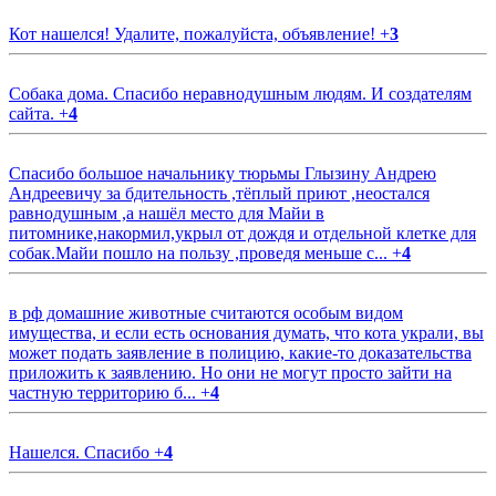
Кот нашелся! Удалите, пожалуйста, объявление!
+
3
Собака дома. Спасибо неравнодушным людям. И создателям
сайта.
+
4
Спасибо большое начальнику тюрьмы Глызину Андрею
Андреевичу за бдительность ,тёплый приют ,неостался
равнодушным ,а нашёл место для Майи в
питомнике,накормил,укрыл от дождя и отдельной клетке для
собак.Майи пошло на пользу ,проведя меньше с...
+
4
в рф домашние животные считаются особым видом
имущества, и если есть основания думать, что кота украли, вы
может подать заявление в полицию, какие-то доказательства
приложить к заявлению. Но они не могут просто зайти на
частную территорию б...
+
4
Нашелся. Спасибо
+
4