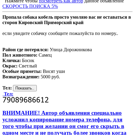
Нажмите чтобы
посмотреть как автор
данное объявление
СКОРОСТЬ ПОИСКА 5%
Пропала собака кобель просто умоляю вас не оставаться в
сторон Кировский Приморский край
если увидите собачку сообщите пожалуйста по номеру..
Район где потерялся:
Улица Дорожникова
Пол животного:
Самец
Кличка:
Босик
Окрас:
Светлый
Особые приметы:
Висят уши
Вознаграждение:
5000 руб.
Тел:
Тел:
ВНИМАНИЕ! Автор объявления специально
усложнил копирование номера телефона, для
того чтобы при желании он смог его скрыть в
одном месте и не получать более звонков когда