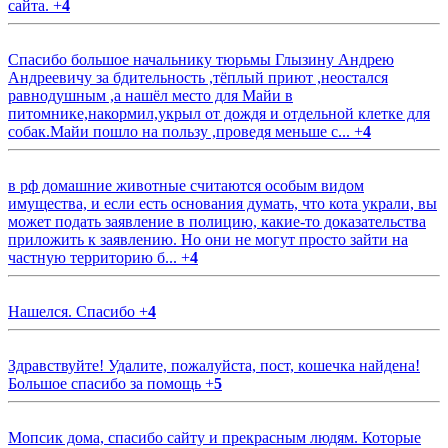
сайта.
+
4
Спасибо большое начальнику тюрьмы Глызину Андрею
Андреевичу за бдительность ,тёплый приют ,неостался
равнодушным ,а нашёл место для Майи в
питомнике,накормил,укрыл от дождя и отдельной клетке для
собак.Майи пошло на пользу ,проведя меньше с...
+
4
в рф домашние животные считаются особым видом
имущества, и если есть основания думать, что кота украли, вы
может подать заявление в полицию, какие-то доказательства
приложить к заявлению. Но они не могут просто зайти на
частную территорию б...
+
4
Нашелся. Спасибо
+
4
Здравствуйте! Удалите, пожалуйста, пост, кошечка найдена!
Большое спасибо за помощь
+
5
Мопсик дома, спасибо сайту и прекрасным людям. Которые