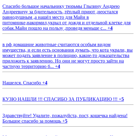
Спасибо большое начальнику тюрьмы Глызину Андрею
Андреевичу за бдительность ,тёплый приют ,неостался
равнодушным ,а нашёл место для Майи в
питомнике,накормил,укрыл от дождя и отдельной клетке для
собак.Майи пошло на пользу ,проведя меньше с...
+
4
в рф домашние животные считаются особым видом
имущества, и если есть основания думать, что кота украли, вы
может подать заявление в полицию, какие-то доказательства
приложить к заявлению. Но они не могут просто зайти на
частную территорию б...
+
4
Нашелся. Спасибо
+
4
КУЗЮ НАШЛИ !!! СПАСИБО ЗА ПУБЛИКАЦИЮ !!!
+
5
Здравствуйте! Удалите, пожалуйста, пост, кошечка найдена!
Большое спасибо за помощь
+
5