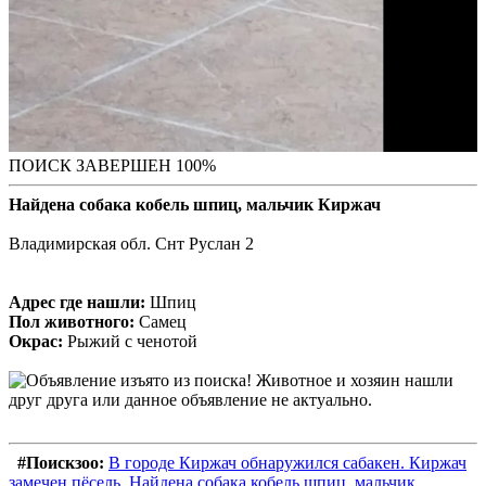
ПОИСК ЗАВЕРШЕН 100%
Найдена собака кобель шпиц, мальчик Киржач
Владимирская обл. Снт Руслан 2
Адрес где нашли:
Шпиц
Пол животного:
Самец
Окрас:
Рыжий с ченотой
#Поискзоо:
В городе Киржач обнаружился сабакен. Киржач
замечен пёсель. Найдена собака кобель шпиц, мальчик