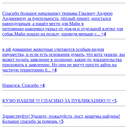
Спасибо большое начальнику тюрьмы Глызину Андрею
Андреевичу за бдительность ,тёплый приют ,неостался
равнодушным ,а нашёл место для Майи в
питомнике,накормил,укрыл от дождя и отдельной клетке для
собак.Майи пошло на пользу ,проведя меньше с...
+
4
в рф домашние животные считаются особым видом
имущества, и если есть основания думать, что кота украли, вы
может подать заявление в полицию, какие-то доказательства
приложить к заявлению. Но они не могут просто зайти на
частную территорию б...
+
4
Нашелся. Спасибо
+
4
КУЗЮ НАШЛИ !!! СПАСИБО ЗА ПУБЛИКАЦИЮ !!!
+
5
Здравствуйте! Удалите, пожалуйста, пост, кошечка найдена!
Большое спасибо за помощь
+
5