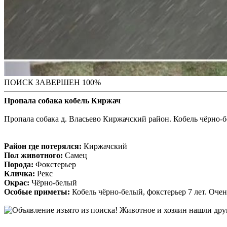
ПОИСК ЗАВЕРШЕН 100%
Пропала собака кобель Киржач
Пропала собака д. Власьево Киржачский район. Кобель чёрно-бе
Район где потерялся:
Киржачский
Пол животного:
Самец
Порода:
Фокстерьер
Кличка:
Рекс
Окрас:
Чёрно-белый
Особые приметы:
Кобель чёрно-белый, фокстерьер 7 лет. Оче