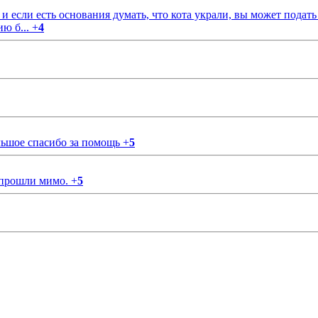
если есть основания думать, что кота украли, вы может подать
ию б...
+
4
ольшое спасибо за помощь
+
5
 прошли мимо.
+
5