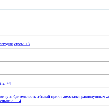
 сегодня утром.
+
3
йта.
+
4
чу за бдительность ,тёплый приют ,неостался равнодушным ,а
еньше с...
+
4