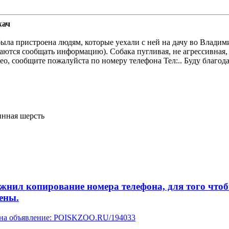
жач
а пристроена людям, которые уехали с ней на дачу во Владими
аются сообщать информацию). Собака пугливая, не агрессивная, 
ео, сообщите пожалуйста по номеру телефона Тел:.. Буду благод
инная шерсть
л копирование номера телефона, для того чтобы 
ены.
у на объявление: POISKZOO.RU/194033