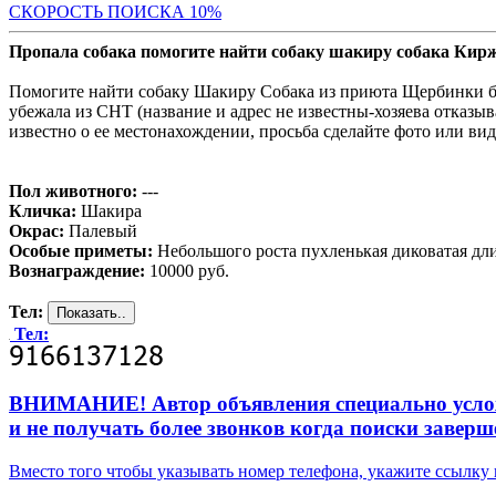
С
КОРОСТЬ ПОИСКА 10%
Пропала собака помогите найти собаку шакиру собака Кир
Помогите найти собаку Шакиру Собака из приюта Щербинки был
убежала из СНТ (название и адрес не известны-хозяева отказыв
известно о ее местонахождении, просьба сделайте фото или вид
Пол животного:
---
Кличка:
Шакира
Окрас:
Палевый
Особые приметы:
Небольшого роста пухленькая диковатая дл
Вознаграждение:
10000 руб.
Тел:
Тел:
ВНИМАНИЕ! Автор объявления специально усложни
и не получать более звонков когда поиски заверш
Вместо того чтобы указывать номер телефона, укажите ссылк