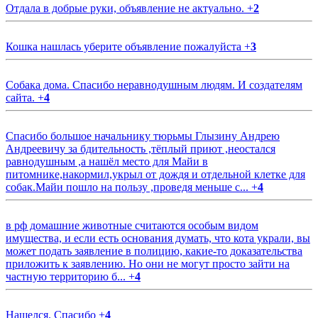
Отдала в добрые руки, объявление не актуально.
+
2
Кошка нашлась уберите объявление пожалуйста
+
3
Собака дома. Спасибо неравнодушным людям. И создателям
сайта.
+
4
Спасибо большое начальнику тюрьмы Глызину Андрею
Андреевичу за бдительность ,тёплый приют ,неостался
равнодушным ,а нашёл место для Майи в
питомнике,накормил,укрыл от дождя и отдельной клетке для
собак.Майи пошло на пользу ,проведя меньше с...
+
4
в рф домашние животные считаются особым видом
имущества, и если есть основания думать, что кота украли, вы
может подать заявление в полицию, какие-то доказательства
приложить к заявлению. Но они не могут просто зайти на
частную территорию б...
+
4
Нашелся. Спасибо
+
4