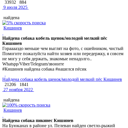
33932
884
9 июля 2025
найдена
Кишинев
Найдена собака кобель щенок/молодой мелкий пёс
Кишинев
Горааааздо меньше чем выглят на фото, с ошейником, чистый
Помогите пожалуйста найти хозяев или передержку, я совсем
не могу у себя держать, знакомые ненадолго..
Whatspp/Viber/Telegram/звоните
#Кишинев найдена собака #нашелся пёсик
Найдена собака кобель щенок/молодой мелкий пёс Кишинев
21206
1841
27 ноября 2022
найдена
Кишинев
Найдена собака пикинес Кишинев
На Буюканах в районе ул. Пелеван найден светло-рыжий