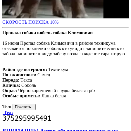
С
КОРОСТЬ ПОИСКА 10%
Пропала собака кобель собака Климовичи
16 июня Пропал собака Климовичи в районе техникума
отзывается по клички соболь кто увидит напишите если кто
забрал напишите приеду заберу вознаграждение гарантирую
Район где потерялся:
Техникум
Пол животного:
Самец
Порода:
Такса
Кличка:
Соболь
Окрас:
Чёрно коричневый грудка белая я трёх
Особые приметы:
Лапка белая
Тел:
Тел:
ВНИМАНИЕ! Автор объявления специально