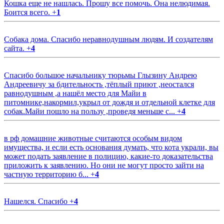
Кошка еще не нашлась. Прошу все помочь. Она нелюдимая.
Боится всего.
+
1
Собака дома. Спасибо неравнодушным людям. И создателям
сайта.
+
4
Спасибо большое начальнику тюрьмы Глызину Андрею
Андреевичу за бдительность ,тёплый приют ,неостался
равнодушным ,а нашёл место для Майи в
питомнике,накормил,укрыл от дождя и отдельной клетке для
собак.Майи пошло на пользу ,проведя меньше с...
+
4
в рф домашние животные считаются особым видом
имущества, и если есть основания думать, что кота украли, вы
может подать заявление в полицию, какие-то доказательства
приложить к заявлению. Но они не могут просто зайти на
частную территорию б...
+
4
Нашелся. Спасибо
+
4