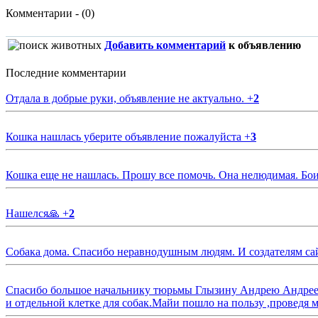
Комментарии - (0)
Добавить комментарий
к объявлению
Последние комментарии
Отдала в добрые руки, объявление не актуально.
+
2
Кошка нашлась уберите объявление пожалуйста
+
3
Кошка еще не нашлась. Прошу все помочь. Она нелюдимая. Бои
Нашелся🙏
+
2
Собака дома. Спасибо неравнодушным людям. И создателям са
Спасибо большое начальнику тюрьмы Глызину Андрею Андрееви
и отдельной клетке для собак.Майи пошло на пользу ,проведя м