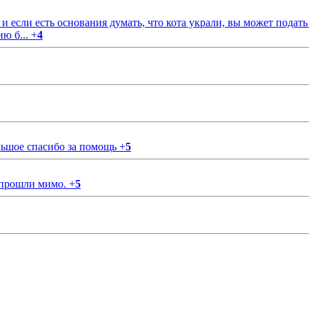
если есть основания думать, что кота украли, вы может подать
ию б...
+
4
ольшое спасибо за помощь
+
5
 прошли мимо.
+
5