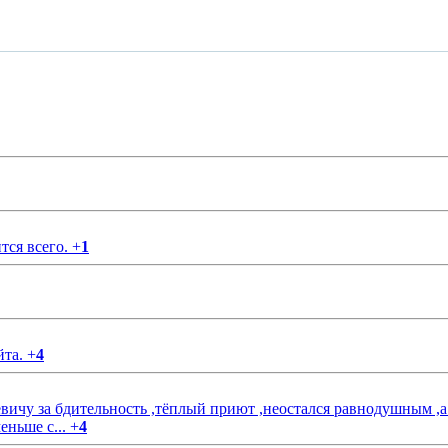
тся всего.
+
1
йта.
+
4
чу за бдительность ,тёплый приют ,неостался равнодушным ,а
еньше с...
+
4