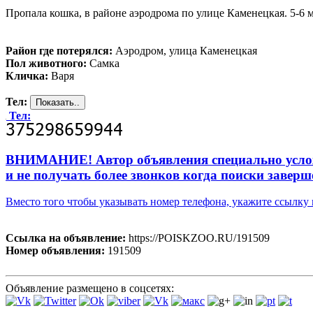
Пропала кошка, в районе аэродрома по улице Каменецкая. 5-6 ме
Район где потерялся:
Аэродром, улица Каменецкая
Пол животного:
Самка
Кличка:
Варя
Тел:
Тел:
ВНИМАНИЕ! Автор объявления специально усложни
и не получать более звонков когда поиски заверш
Вместо того чтобы указывать номер телефона, укажите ссылк
Ссылка на объявление:
https://POISKZOO.RU/191509
Номер объявления:
191509
Объявление размещено в соцсетях: