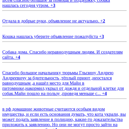
Всем спасибо большое за помощь и поддержку, собака
нашлась сегодня утром.
+
3
Отдала в добрые руки, объявление не актуально.
+
2
Кошка нашлась уберите объявление пожалуйста
+
3
Собака дома. Спасибо неравнодушным людям. И создателям
сайта.
+
4
Спасибо большое начальнику тюрьмы Глызину Андрею
Андреевичу за бдительность ,тёплый приют ,неостался
равнодушным ,а нашёл место для Майи в
питомнике,накормил,укрыл от дождя и отдельной клетке для
собак.Майи пошло на пользу ,проведя меньше с...
+
4
в рф домашние животные считаются особым видом
имущества, и если есть основания думать, что кота украли, вы
может подать заявление в полицию, какие-то доказательства
приложить к заявлению. Но они не могут просто зайти на