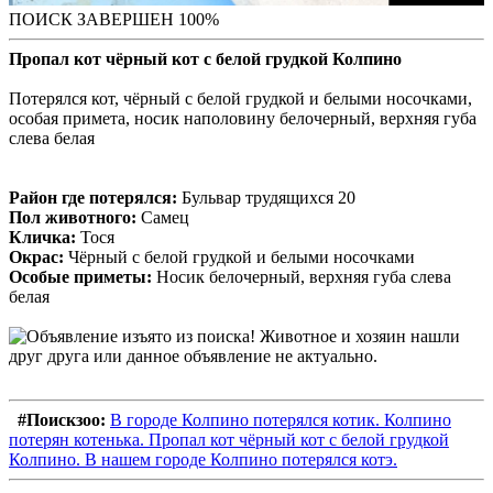
ПОИСК ЗАВЕРШЕН 100%
Пропал кот чёрный кот с белой грудкой Колпино
Потерялся кот, чёрный с белой грудкой и белыми носочками,
особая примета, носик наполовину белочерный, верхняя губа
слева белая
Район где потерялся:
Бульвар трудящихся 20
Пол животного:
Самец
Кличка:
Тося
Окрас:
Чёрный с белой грудкой и белыми носочками
Особые приметы:
Носик белочерный, верхняя губа слева
белая
#Поискзоо:
В городе Колпино потерялся котик. Колпино
потерян котенька. Пропал кот чёрный кот с белой грудкой
Колпино. В нашем городе Колпино потерялся котэ.