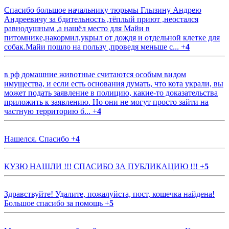
Спасибо большое начальнику тюрьмы Глызину Андрею
Андреевичу за бдительность ,тёплый приют ,неостался
равнодушным ,а нашёл место для Майи в
питомнике,накормил,укрыл от дождя и отдельной клетке для
собак.Майи пошло на пользу ,проведя меньше с...
+
4
в рф домашние животные считаются особым видом
имущества, и если есть основания думать, что кота украли, вы
может подать заявление в полицию, какие-то доказательства
приложить к заявлению. Но они не могут просто зайти на
частную территорию б...
+
4
Нашелся. Спасибо
+
4
КУЗЮ НАШЛИ !!! СПАСИБО ЗА ПУБЛИКАЦИЮ !!!
+
5
Здравствуйте! Удалите, пожалуйста, пост, кошечка найдена!
Большое спасибо за помощь
+
5