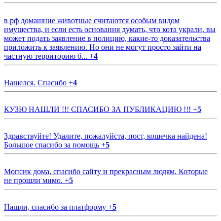
в рф домашние животные считаются особым видом
имущества, и если есть основания думать, что кота украли, вы
может подать заявление в полицию, какие-то доказательства
приложить к заявлению. Но они не могут просто зайти на
частную территорию б...
+
4
Нашелся. Спасибо
+
4
КУЗЮ НАШЛИ !!! СПАСИБО ЗА ПУБЛИКАЦИЮ !!!
+
5
Здравствуйте! Удалите, пожалуйста, пост, кошечка найдена!
Большое спасибо за помощь
+
5
Мопсик дома, спасибо сайту и прекрасным людям. Которые
не прошли мимо.
+
5
Нашли, спасибо за платформу
+
5