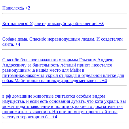
Нашелся🙏
+
2
Кот нашелся! Удалите, пожалуйста, объявление!
+
3
Собака дома. Спасибо неравнодушным людям. И создателям
сайта.
+
4
Спасибо большое начальнику тюрьмы Глызину Андрею
Андреевичу за бдительность ,тёплый приют ,неостался
равнодушным ,а нашёл место для Майи в
питомнике,накормил,укрыл от дождя и отдельной клетке для
собак.Майи пошло на пользу ,проведя меньше с...
+
4
в рф домашние животные считаются особым видом
имущества, и если есть основания думать, что кота украли, вы
может подать заявление в полицию, какие-то доказательства
приложить к заявлению. Но они не могут просто зайти на
частную территорию б...
+
4