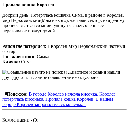
Пропала кошка Королев
Добрый день. Потерялась кошечка-Сима. в районе г Королев,
мкр Первомайский(Максимкого). частный сектор. найденому
прошу связаться со мной. улицу не знает. очень все
переживают и ждут домой..
Район где потерялся:
Г.Королев Мкр Первомайский.частный
сектор
Пол животного:
Самка
Кличка:
Сима
#Поискзоо:
В городе Королев исчезла кисочка. Королев
потерялась кисонька. Пропала кошка Королев. В нашем
городе Королев запропастилась кошечька.
Комментарии - (0)