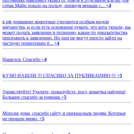
питомнике,накормил,укрыл от дождя и отдельной клетке для
собак.Майи пошло на пользу ,проведя меньше с...
+
4
в рф домашние животные считаются особым видом
имущества, и если есть основания думать, что кота украли, вы
может подать заявление в полицию, какие-то доказательства
приложить к заявлению. Но они не могут просто зайти на
частную территорию б...
+
4
Нашелся. Спасибо
+
4
КУЗЮ НАШЛИ !!! СПАСИБО ЗА ПУБЛИКАЦИЮ !!!
+
5
Здравствуйте! Удалите, пожалуйста, пост, кошечка найдена!
Большое спасибо за помощь
+
5
Мопсик дома, спасибо сайту и прекрасным людям. Которые
не прошли мимо.
+
5