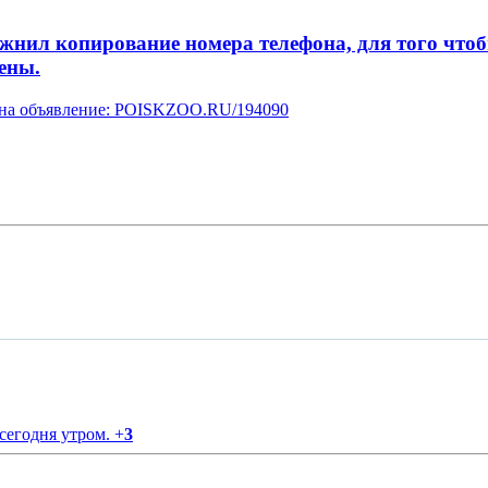
л копирование номера телефона, для того чтобы 
ены.
у на объявление: POISKZOO.RU/194090
 сегодня утром.
+
3