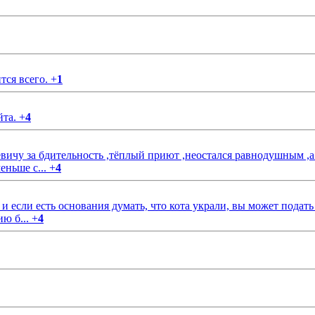
тся всего.
+
1
йта.
+
4
чу за бдительность ,тёплый приют ,неостался равнодушным ,а
еньше с...
+
4
если есть основания думать, что кота украли, вы может подать
ию б...
+
4