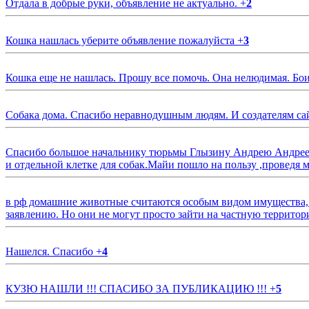
Отдала в добрые руки, объявление не актуально.
+
2
Кошка нашлась уберите объявление пожалуйста
+
3
Кошка еще не нашлась. Прошу все помочь. Она нелюдимая. Бои
Собака дома. Спасибо неравнодушным людям. И создателям са
Спасибо большое начальнику тюрьмы Глызину Андрею Андрееви
и отдельной клетке для собак.Майи пошло на пользу ,проведя м
в рф домашние животные считаются особым видом имущества, и 
заявлению. Но они не могут просто зайти на частную территор
Нашелся. Спасибо
+
4
КУЗЮ НАШЛИ !!! СПАСИБО ЗА ПУБЛИКАЦИЮ !!!
+
5