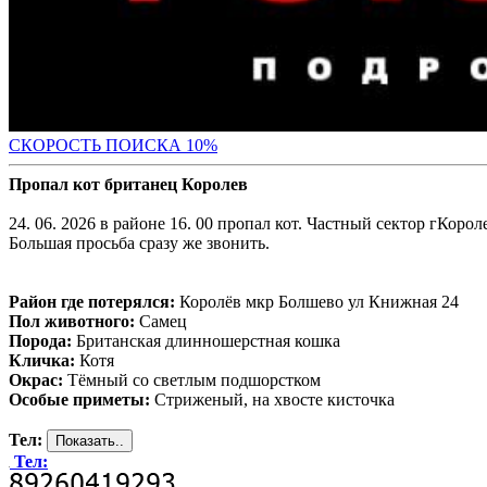
С
КОРОСТЬ ПОИСКА 10%
Пропал кот британец Королев
24. 06. 2026 в районе 16. 00 пропал кот. Частный сектор гКоро
Большая просьба сразу же звонить.
Район где потерялся:
Королёв мкр Болшево ул Книжная 24
Пол животного:
Самец
Порода:
Британская длинношерстная кошка
Кличка:
Котя
Окрас:
Тёмный со светлым подшорстком
Особые приметы:
Стриженый, на хвосте кисточка
Тел:
Тел: