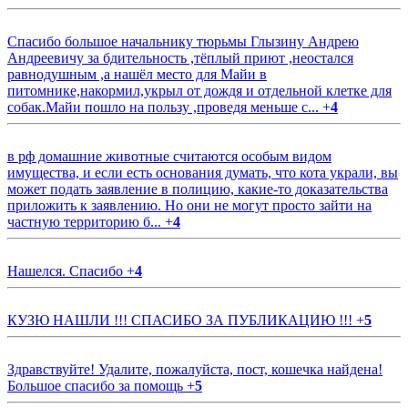
Спасибо большое начальнику тюрьмы Глызину Андрею
Андреевичу за бдительность ,тёплый приют ,неостался
равнодушным ,а нашёл место для Майи в
питомнике,накормил,укрыл от дождя и отдельной клетке для
собак.Майи пошло на пользу ,проведя меньше с...
+
4
в рф домашние животные считаются особым видом
имущества, и если есть основания думать, что кота украли, вы
может подать заявление в полицию, какие-то доказательства
приложить к заявлению. Но они не могут просто зайти на
частную территорию б...
+
4
Нашелся. Спасибо
+
4
КУЗЮ НАШЛИ !!! СПАСИБО ЗА ПУБЛИКАЦИЮ !!!
+
5
Здравствуйте! Удалите, пожалуйста, пост, кошечка найдена!
Большое спасибо за помощь
+
5