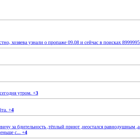
стно, хозяева узнали о пропаже 09.08 и сейчас в поисках 899999
 сегодня утром.
+
3
йта.
+
4
чу за бдительность ,тёплый приют ,неостался равнодушным ,а
еньше с...
+
4