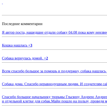
Последние комментарии
Я автор поста, нашедшие отдали собаку 04.08 пока кому неизве
Кошка нашлась
+
3
Собака вернулась домой.
+
2
Всем спасибо большое за помощь и поддержку, собака нашлась
Собака дома. Спасибо неравнодушным людям. И создателям са
Спасибо большое начальнику тюрьмы Глызину Андрею Андрееви
и отдельной клетке для собак.Майи пошло на пользу ,проведя м