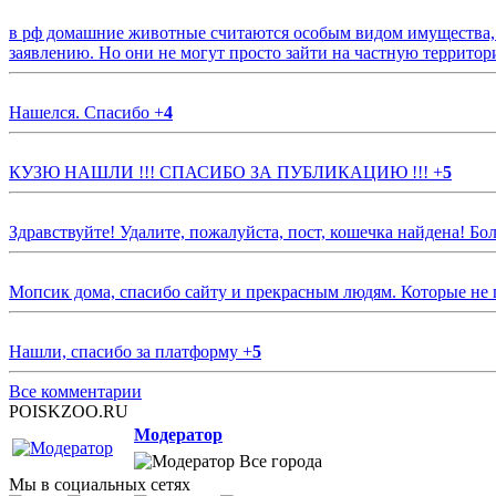
в рф домашние животные считаются особым видом имущества, и 
заявлению. Но они не могут просто зайти на частную территор
Нашелся. Спасибо
+
4
КУЗЮ НАШЛИ !!! СПАСИБО ЗА ПУБЛИКАЦИЮ !!!
+
5
Здравствуйте! Удалите, пожалуйста, пост, кошечка найдена! Б
Мопсик дома, спасибо сайту и прекрасным людям. Которые не
Нашли, спасибо за платформу
+
5
Все комментарии
POISKZOO.RU
Модератор
Все города
Мы в социальных сетях