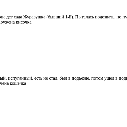
не дет сада Журавушка (бывший 1-й). Пыталась подозвать, но п
аружена кисочка
й, испуганный. есть не стал. был в подъезде, потом ушел в под
ечена кошечка