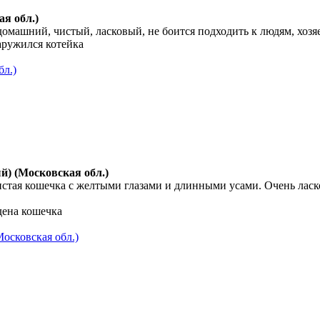
я обл.)
омашний, чистый, ласковый, не боится подходить к людям, хозя
аружился котейка
бл.)
) (Московская обл.)
истая кошечка с желтыми глазами и длинными усами. Очень ласко
дена кошечка
осковская обл.)