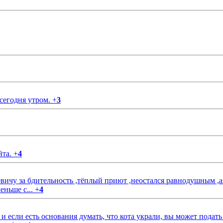
 сегодня утром.
+
3
йта.
+
4
чу за бдительность ,тёплый приют ,неостался равнодушным ,а
еньше с...
+
4
если есть основания думать, что кота украли, вы может подать