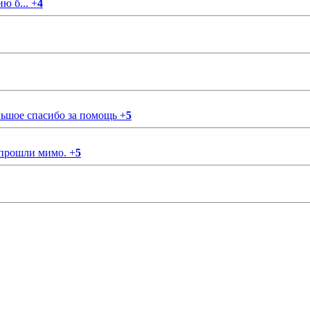
ию б...
+
4
ольшое спасибо за помощь
+
5
 прошли мимо.
+
5