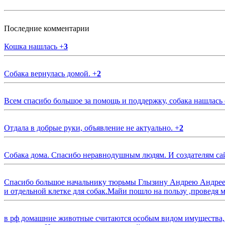
Последние комментарии
Кошка нашлась
+
3
Собака вернулась домой.
+
2
Всем спасибо большое за помощь и поддержку, собака нашлась
Отдала в добрые руки, объявление не актуально.
+
2
Собака дома. Спасибо неравнодушным людям. И создателям са
Спасибо большое начальнику тюрьмы Глызину Андрею Андрееви
и отдельной клетке для собак.Майи пошло на пользу ,проведя м
в рф домашние животные считаются особым видом имущества, и 