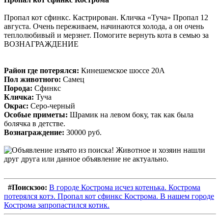
Пропал кот сфинкс. Кастрирован. Кличка «Туча» Пропал 12
августа. Очень переживаем, начинаются холода, а он очень
теплолюбивый и мерзнет. Помогите вернуть кота в семью за
ВОЗНАГРАЖДЕНИЕ
Район где потерялся:
Кинешемское шоссе 20А
Пол животного:
Самец
Порода:
Сфинкс
Кличка:
Туча
Окрас:
Серо-черный
Особые приметы:
Шрамик на левом боку, так как была
болячка в детстве.
Вознаграждение:
30000 руб.
#Поискзоо:
В городе Кострома исчез котенька. Кострома
потерялся котэ. Пропал кот сфинкс Кострома. В нашем городе
Кострома запропастился котик.