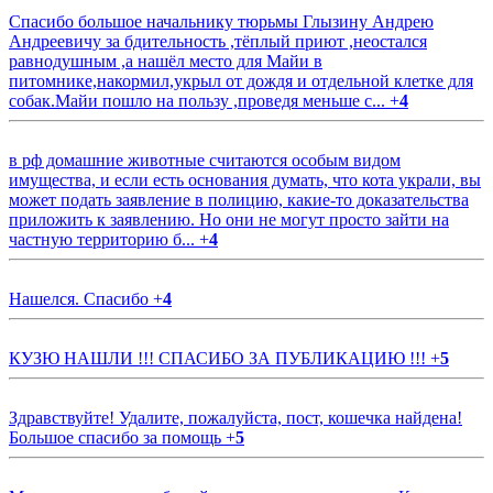
Спасибо большое начальнику тюрьмы Глызину Андрею
Андреевичу за бдительность ,тёплый приют ,неостался
равнодушным ,а нашёл место для Майи в
питомнике,накормил,укрыл от дождя и отдельной клетке для
собак.Майи пошло на пользу ,проведя меньше с...
+
4
в рф домашние животные считаются особым видом
имущества, и если есть основания думать, что кота украли, вы
может подать заявление в полицию, какие-то доказательства
приложить к заявлению. Но они не могут просто зайти на
частную территорию б...
+
4
Нашелся. Спасибо
+
4
КУЗЮ НАШЛИ !!! СПАСИБО ЗА ПУБЛИКАЦИЮ !!!
+
5
Здравствуйте! Удалите, пожалуйста, пост, кошечка найдена!
Большое спасибо за помощь
+
5