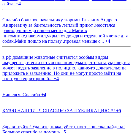
сайта.
+
4
Спасибо большое начальнику тюрьмы Глызину Андрею
Андреевичу за бдительность ,тёплый приют ,неостался
равнодушным ,а нашёл место для Майи в
питомнике,накормил,укрыл от дождя и отдельной клетке для
собак.Майи пошло на пользу ,проведя меньше с...
+
4
в рф домашние животные считаются особым видом
имущества, и если есть основания думать, что кота украли, вы
может подать заявление в полицию, какие-то доказательства
приложить к заявлению. Но они не могут просто зайти на
частную территорию б...
+
4
Нашелся. Спасибо
+
4
КУЗЮ НАШЛИ !!! СПАСИБО ЗА ПУБЛИКАЦИЮ !!!
+
5
Здравствуйте! Удалите, пожалуйста, пост, кошечка найдена!
Большое спасибо за помощь
+
5